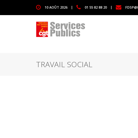
1111
10 AOÛT 2026
|
01 55 82 88 20
|
FDSP@F
TRAVAIL SOCIAL