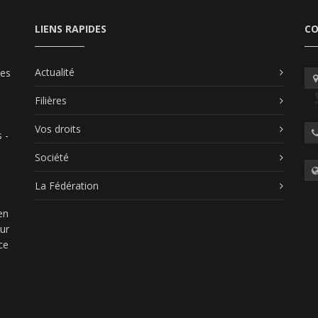
LIENS RAPIDES
C
Actualité
les
Filières
Vos droits
 -
Société
La Fédération
en
our
ce