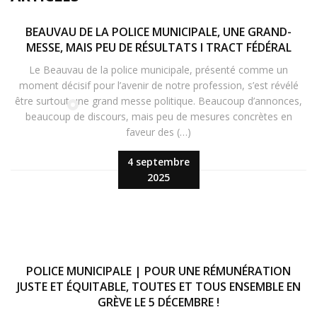
BEAUVAU DE LA POLICE MUNICIPALE, UNE GRAND-
MESSE, MAIS PEU DE RÉSULTATS I TRACT FÉDÉRAL
Le Beauvau de la police municipale, présenté comme un
moment décisif pour l’avenir de notre profession, s’est révélé
être surtout une grand messe politique. Beaucoup d’annonces,
beaucoup de discours, mais peu de mesures concrètes en
faveur des (…)
4 septembre
2025
POLICE MUNICIPALE | POUR UNE RÉMUNÉRATION
JUSTE ET ÉQUITABLE, TOUTES ET TOUS ENSEMBLE EN
GRÈVE LE 5 DÉCEMBRE !