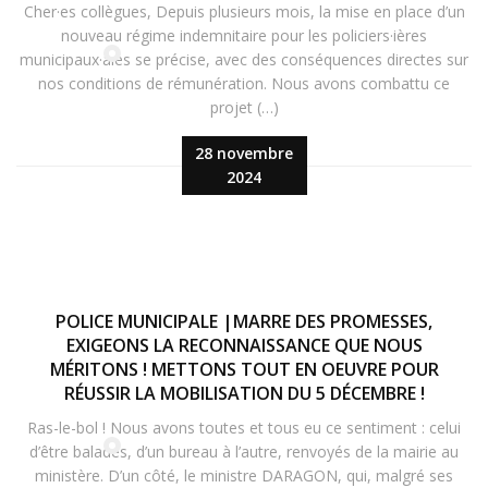
Cher·es collègues, Depuis plusieurs mois, la mise en place d’un
nouveau régime indemnitaire pour les policiers·ières
municipaux·ales se précise, avec des conséquences directes sur
nos conditions de rémunération. Nous avons combattu ce
projet (…)
28 novembre
2024
POLICE MUNICIPALE |MARRE DES PROMESSES,
EXIGEONS LA RECONNAISSANCE QUE NOUS
MÉRITONS ! METTONS TOUT EN OEUVRE POUR
RÉUSSIR LA MOBILISATION DU 5 DÉCEMBRE !
Ras-le-bol ! Nous avons toutes et tous eu ce sentiment : celui
d’être baladés, d’un bureau à l’autre, renvoyés de la mairie au
ministère. D’un côté, le ministre DARAGON, qui, malgré ses