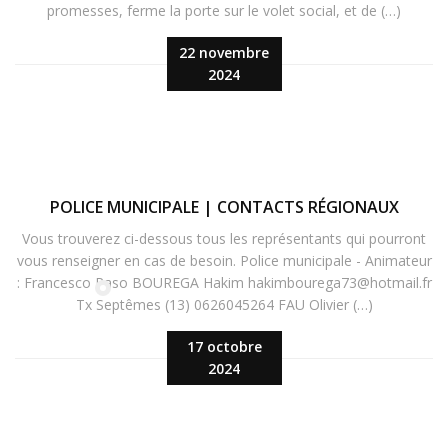
promesses, ferme la porte sur le volet social, et de (…)
22 novembre
2024
POLICE MUNICIPALE | CONTACTS RÉGIONAUX
Vous trouverez ci-dessous tous les représentants qui pourront
vous renseigner en cas de besoin. Police municipale - Animateur
: Francesco Raso BOUREGA Hakim hakimbourega73@hotmail.fr
Tx Septêmes (13) 0626045264 FAU Olivier (…)
17 octobre
2024