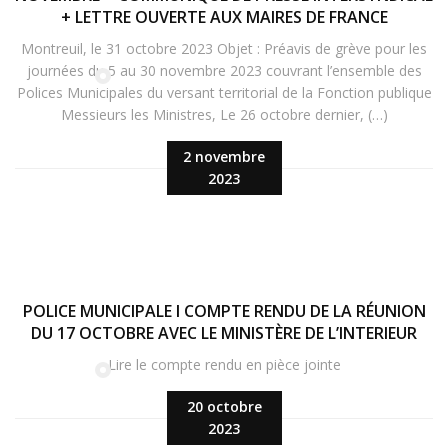
+ LETTRE OUVERTE AUX MAIRES DE FRANCE
Montreuil, le 31 octobre 2023 Objet : Préavis de grève pour les
journées du 5 au 30 novembre 2023 couvrant l’ensemble des
Polices Municipales du versant territorial de la Fonction publique
Messieurs les Ministres, Le 26 octobre dernier, (…)
2 novembre
2023
POLICE MUNICIPALE I COMPTE RENDU DE LA RÉUNION
DU 17 OCTOBRE AVEC LE MINISTÈRE DE L’INTERIEUR
Lire le compte rendu en pièce jointe
20 octobre
2023