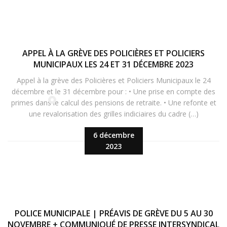
APPEL À LA GRÈVE DES POLICIÈRES ET POLICIERS
MUNICIPAUX LES 24 ET 31 DÉCEMBRE 2023
Appel à la grève des Policières et Policiers Municipaux le 24
décembre et le 31 décembre pour : • Une prise en compte des
primes dans le calcul des pensions de retraite. • Une refonte et
une revalorisation des grilles indiciaires du cadre (…)
6 décembre
2023
POLICE MUNICIPALE | PRÉAVIS DE GRÈVE DU 5 AU 30
NOVEMBRE + COMMUNIQUÉ DE PRESSE INTERSYNDICAL