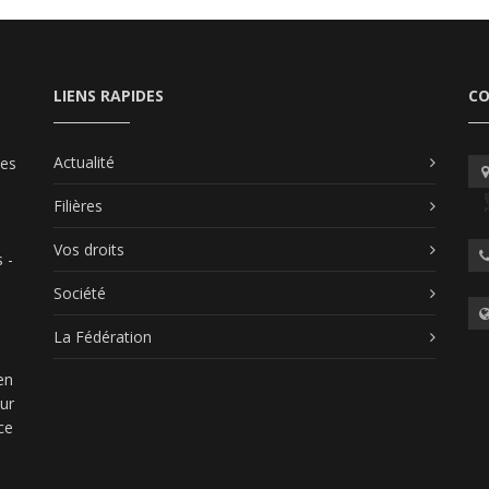
LIENS RAPIDES
C
Actualité
les
Filières
Vos droits
 -
Société
La Fédération
en
our
ce