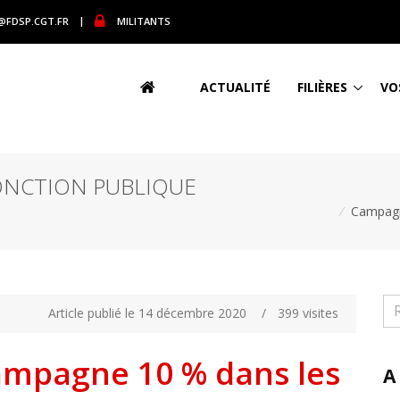
@FDSP.CGT.FR
|
MILITANTS
ACTUALITÉ
FILIÈRES
VO
ONCTION PUBLIQUE
/
Campagn
Article publié le 14 décembre 2020
/
399 visites
ampagne 10 % dans les
A