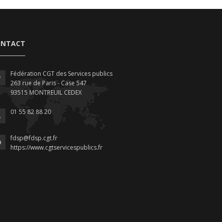
ONTACT
Fédération CGT des Services publics
263 rue de Paris - Case 547
93515 MONTREUIL CEDEX
01 55 82 88 20
fdsp@fdsp.cgt.fr
https://www.cgtservicespublics.fr