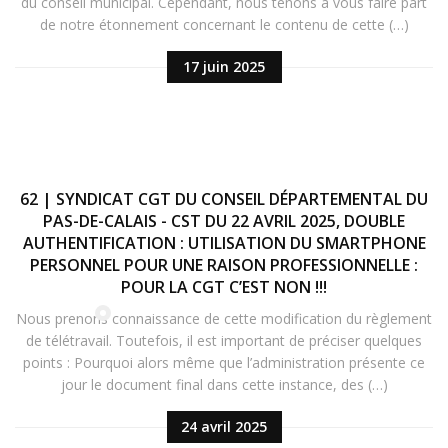
du conseil municipal. Cependant, nous tenons à vous faire part
de notre étonnement concernant le contenu de cette (…)
17 juin 2025
62 | SYNDICAT CGT DU CONSEIL DÉPARTEMENTAL DU
PAS-DE-CALAIS - CST DU 22 AVRIL 2025, DOUBLE
AUTHENTIFICATION : UTILISATION DU SMARTPHONE
PERSONNEL POUR UNE RAISON PROFESSIONNELLE :
POUR LA CGT C’EST NON !!!
Nous prenons connaissance de cette modification du règlement
de télétravail. Toutefois, il est important de préciser quelques
points : Pourquoi alors même que l’administration présente ce
jour le document final dans cette instance, des (…)
24 avril 2025