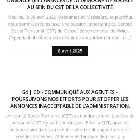
DÉNONCE LES CARENCES DE LA DÉMOCRATIE SOCIALE
AU SEIN DU CST DE LA COLLECTIVITÉ
Moulins, le 08 avril 2025 Mesdames et Messieurs, Aujourd’hui,
nous sommes réunis pour une session importante du Comité
Social Territorial (CST) du Conseil départemental de l’Allier.
Cependant, il est de notre devoir de vous informer que la (…)
8 avril 2025
64 | CD - COMMUNIQUÉ AUX AGENT·ES -
POURSUIVONS NOS EFFORTS POUR STOPPER LES
ANNONCES INACCEPTABLE DE L’ADMINISTRATION.
Un comité Social Territorial (CST) se tiendra ce lundi Les élus du
personnel CGT n’y participeront pas. Pour la CGT, nous ne
pouvons faire fi de votre mobilisation et du rapport de force
créé les 20 février, 22 février et 1er mars derniers. (…)