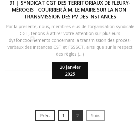
91 | SYNDICAT CGT DES TERRITORIAUX DE FLEURY-
MÉROGIS - COURRIER À M. LE MAIRE SUR LA NON-
TRANSMISSION DES PV DES INSTANCES
Par la présente, nous, membres élus de l’organisation syndicale
CGT, tenons à attirer votre attention sur plusieurs
dysfonctionnements concernant la transmission des procès-
verbaux des instances CST et FSSSCT, ainsi que sur le respect
des règles (…)
20 janvier
2025
Préc.
1
2
Suiv.