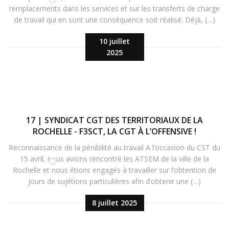
remplacements dans les services et sur les transferts de charge
de travail qui en sont une conséquence soit réalisé. Déjà, (…)
10 juillet
2025
17 | SYNDICAT CGT DES TERRITORIAUX DE LA
ROCHELLE - F3SCT, LA CGT À L’OFFENSIVE !
Reconnaissance de la pénibilité au travail A l’occasion du CST du
15 avril, nous avions rencontré les ATSEM de la ville de la
Rochelle et nous étions engagés à travailler sur l’obtention de
jours de sujétions particulières afin d’obtenir une (…)
8 juillet 2025