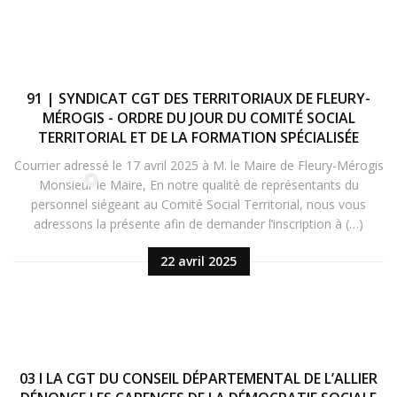
91 | SYNDICAT CGT DES TERRITORIAUX DE FLEURY-
MÉROGIS - ORDRE DU JOUR DU COMITÉ SOCIAL
TERRITORIAL ET DE LA FORMATION SPÉCIALISÉE
Courrier adressé le 17 avril 2025 à M. le Maire de Fleury-Mérogis
Monsieur le Maire, En notre qualité de représentants du
personnel siégeant au Comité Social Territorial, nous vous
adressons la présente afin de demander l’inscription à (…)
22 avril 2025
03 I LA CGT DU CONSEIL DÉPARTEMENTAL DE L’ALLIER