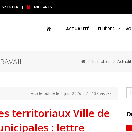
DSP.CGT.FR
|
MILITANTS
ACTUALITÉ
FILIÈRES
VO
RAVAIL
/
Les luttes
/
Actuali
Article publié le 2 juin 2026
/
139 visites
s territoriaux Ville de
D
nicipales : lettre
1