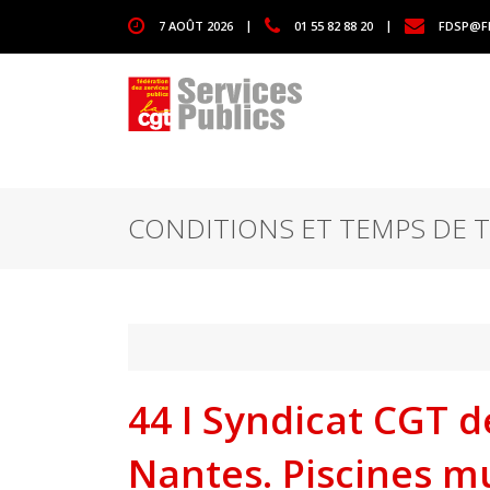
1111
7 AOÛT 2026
|
01 55 82 88 20
|
FDSP@F
CONDITIONS ET TEMPS DE T
44 I Syndicat CGT de
Nantes. Piscines mu