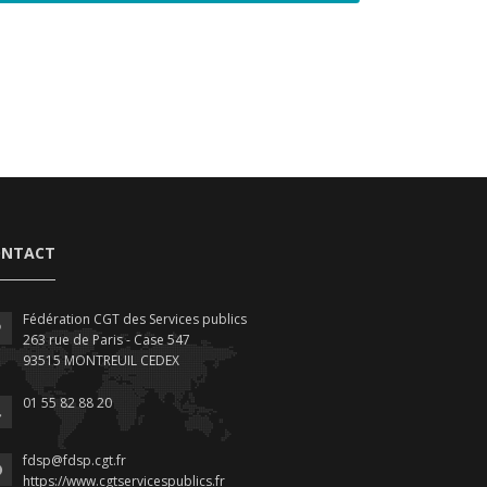
ONTACT
Fédération CGT des Services publics
263 rue de Paris - Case 547
93515 MONTREUIL CEDEX
01 55 82 88 20
fdsp@fdsp.cgt.fr
https://www.cgtservicespublics.fr