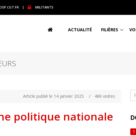
DSP.CGT.FR
|
MILITANTS
ACTUALITÉ
FILIÈRES
VO
EURS
Article publié le 14 janvier 2025
/
486 visites
e politique nationale
D
1