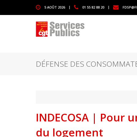
1111
5 AOÛT 2026
|
01 55 82 88 20
|
FDSP@F
DÉFENSE DES CONSOMMAT
INDECOSA | Pour un
du logement