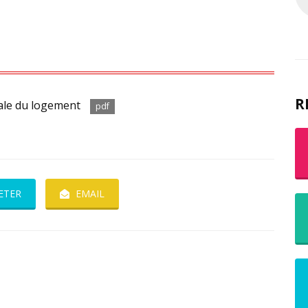
R
ale du logement
pdf
ETER
EMAIL