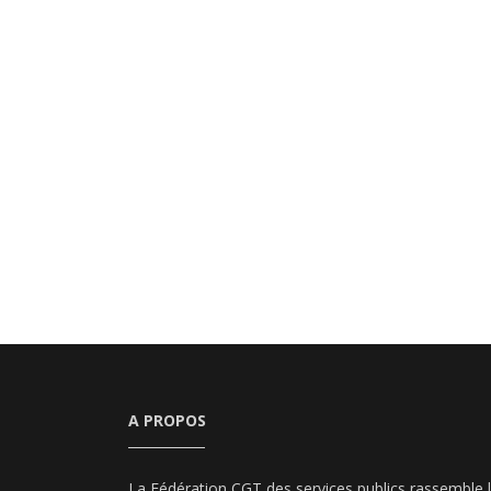
A PROPOS
La Fédération CGT des services publics rassemble 