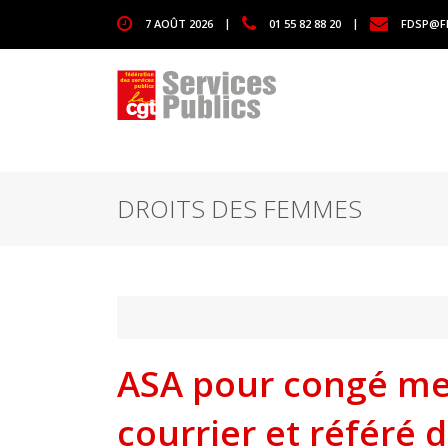
1111
7 AOÛT 2026
|
01 55 82 88 20
|
FDSP@F
DROITS DES FEMMES
ASA pour congé me
courrier et référé 