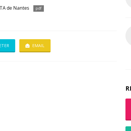
 TA de Nantes
pdf
ETER
EMAIL
R