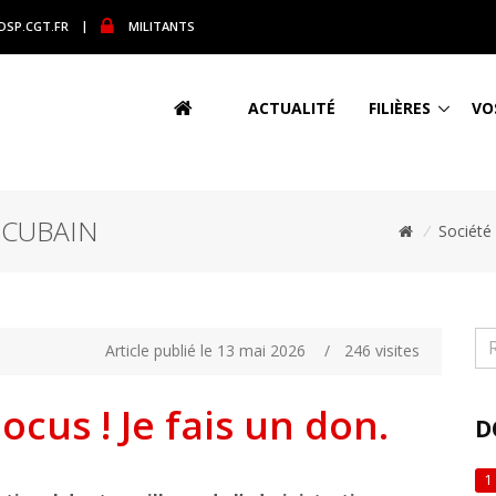
DSP.CGT.FR
|
MILITANTS
ACTUALITÉ
FILIÈRES
VO
 CUBAIN
/
Société
Article publié le 13 mai 2026
/
246 visites
ocus ! Je fais un don.
D
1