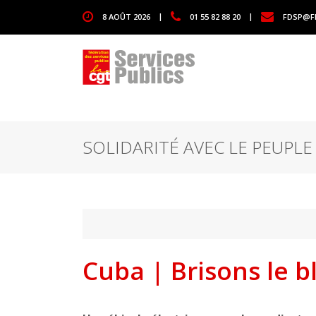
1111
8 AOÛT 2026
|
01 55 82 88 20
|
FDSP@F
SOLIDARITÉ AVEC LE PEUPLE
Cuba | Brisons le bl