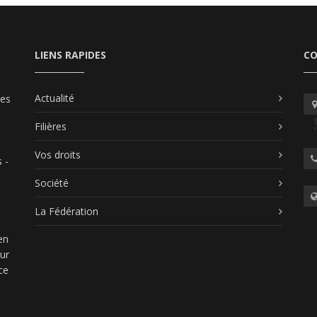
LIENS RAPIDES
C
Actualité
les
Filières
Vos droits
 -
Société
La Fédération
en
our
ce