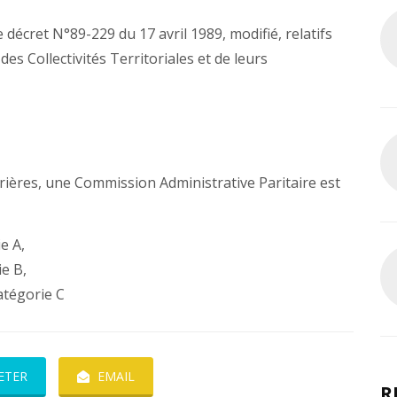
 le décret N°89-229 du 17 avril 1989, modifié, relatifs
es Collectivités Territoriales et de leurs
arrières, une Commission Administrative Paritaire est
e A,
ie B,
atégorie C
ETER
EMAIL
R