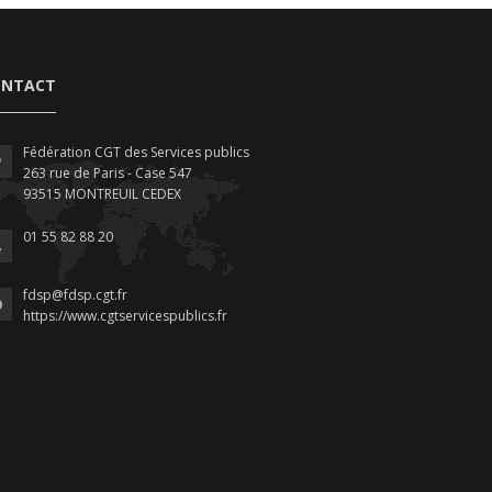
ONTACT
Fédération CGT des Services publics
263 rue de Paris - Case 547
93515 MONTREUIL CEDEX
01 55 82 88 20
fdsp@fdsp.cgt.fr
https://www.cgtservicespublics.fr