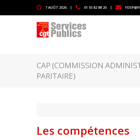
1111
7 AOÛT 2026
|
01 55 82 88 20
|
FDSP@F
CAP (COMMISSION ADMINIS
PARITAIRE)
Les compétences