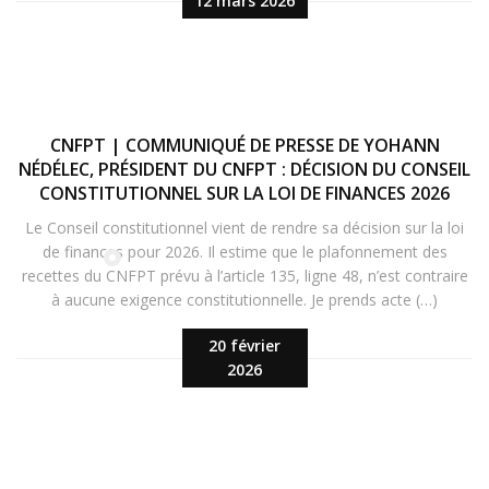
12 mars 2026
CNFPT | COMMUNIQUÉ DE PRESSE DE YOHANN
NÉDÉLEC, PRÉSIDENT DU CNFPT : DÉCISION DU CONSEIL
CONSTITUTIONNEL SUR LA LOI DE FINANCES 2026
Le Conseil constitutionnel vient de rendre sa décision sur la loi
de finances pour 2026. Il estime que le plafonnement des
recettes du CNFPT prévu à l’article 135, ligne 48, n’est contraire
à aucune exigence constitutionnelle. Je prends acte (…)
20 février
2026