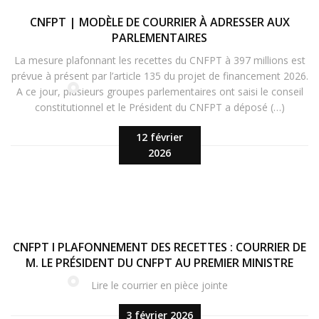
CNFPT | MODÈLE DE COURRIER À ADRESSER AUX
PARLEMENTAIRES
La mesure plafonnant les recettes du CNFPT à 397 millions est
prévue à présent par l’article 135 du projet de financement 2026.
A ce jour, plusieurs groupes parlementaires ont saisi le conseil
constitutionnel et le Président du CNFPT a déposé (…)
12 février
2026
CNFPT I PLAFONNEMENT DES RECETTES : COURRIER DE
M. LE PRÉSIDENT DU CNFPT AU PREMIER MINISTRE
Lire le courrier en pièce jointe
3 février 2026