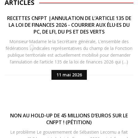
ARTICLES
RECETTES CNFPT |ANNULATION DE L’ARTICLE 135 DE
LA LOI DE FINANCES 2026 - COURRIER AUX ÉLU·ES DU
PC, DE LFI, DU PS ET DES VERTS
Monsieur·Madame le·la Secrétaire générale, L’ensemble des
fédérations syndicales représentatives du champ de la Fonction
publique territoriale est actuellement mobilisé pour demander
l’annulation de l’article 135 de la loi de finances 2026 qui (…)
11 mai 2026
NON AU HOLD-UP DE 45 MILLIONS D’EUROS SUR LE
CNFPT ! (PÉTITION)
Le problème Le gouvernement de Sébastien Lecornu a fait