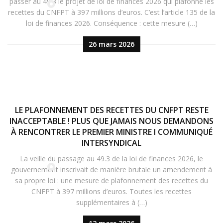
passer au 49.3 le projet de loi de finances 2026 qui plafonne les
recettes du CNFPT à 397 millions d’euros. C’est l’article 135 de la
loi de finances 2026. Conséquence : cette mesure (…)
26 mars 2026
LE PLAFONNEMENT DES RECETTES DU CNFPT RESTE
INACCEPTABLE ! PLUS QUE JAMAIS NOUS DEMANDONS
À RENCONTRER LE PREMIER MINISTRE I COMMUNIQUÉ
INTERSYNDICAL
La veille du passage au 49.3 de la loi de finances 2026, le
gouvernement inscrivait de manière brutale un amendement à
sa propre loi : une mesure de plafonnement des recettes du
CNFPT à 397 millions d’euros. Toutes les recettes
supplémentaires à (…)