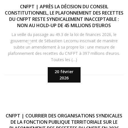
CNFPT | APRÈS LA DÉCISION DU CONSEIL
CONSTITUTIONNEL, LE PLAFONNEMENT DES RECETTES
DU CNFPT RESTE SYNDICALEMENT INACCEPTABLE :
NON AU HOLD-UP DE 45 MILLIONS D’EUROS
La veille du passage au 49.3 de la loi de finances 2026, le
gouvernement de Sébastien Lecornu inscrivait de manière
subite un amendement à sa propre loi : une mesure de
plafonnement des recettes du CNFPT à 397 millions d’euros.
Toutes les (…)
20 février
2026
CNFPT | COURRIER DES ORGANISATIONS SYNDICALES
DE LA FONCTION PUBLIQUE TERRITORIALE SUR LE