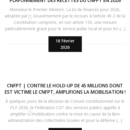
PLAFONNEMENT DES RECETTES DU CNFPT EN 2026
Monsieur le Premier Ministre, La loi de finances pour 2026,
adoptée par le Gouvernement par le recours à l’article 49-3 de la
Constitution comporte, en son article 135, une mesure
particulièrement grave pour le service public local et pour les (…)
18 février
2026
CNFPT | CONTRE LE HOLD-UP DE 45 MILLIONS DONT
EST VICTIME LE CNFPT, AMPLIFIONS LA MOBILISATION !
À quelques jours de la décision du Conseil constitutionnel sur le
PLF 2026, la Fédération CGT des services publics appelle à
amplifier la mobilisation contre la mise en cause de la libre
administration des collectivités locales et pour la défense (…)