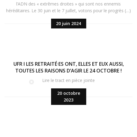
l’ADN des « extrêmes droites » qui sont nos ennemis
héréditaires. Le 30 juin et le 7 juillet, votons pour le progrès (…)
20 juin 2024
UFR I LES RETRAITÉ·ES ONT, ELLES ET EUX AUSSI,
TOUTES LES RAISONS D’AGIR LE 24 OCTOBRE !
Lire le tract en pièce jointe
20 octobre
2023