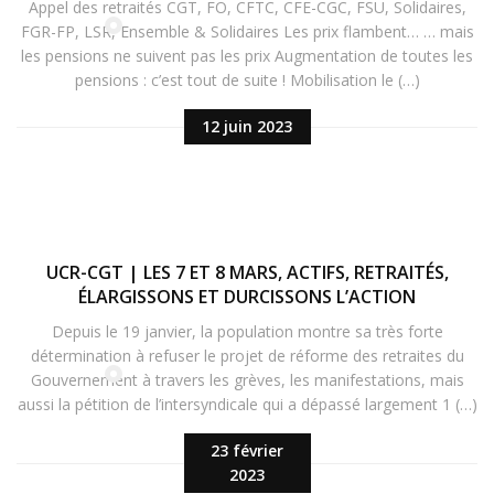
Appel des retraités CGT, FO, CFTC, CFE-CGC, FSU, Solidaires,
FGR-FP, LSR, Ensemble & Solidaires Les prix flambent… … mais
les pensions ne suivent pas les prix Augmentation de toutes les
pensions : c’est tout de suite ! Mobilisation le (…)
12 juin 2023
UCR-CGT | LES 7 ET 8 MARS, ACTIFS, RETRAITÉS,
ÉLARGISSONS ET DURCISSONS L’ACTION
Depuis le 19 janvier, la population montre sa très forte
détermination à refuser le projet de réforme des retraites du
Gouvernement à travers les grèves, les manifestations, mais
aussi la pétition de l’intersyndicale qui a dépassé largement 1 (…)
23 février
2023