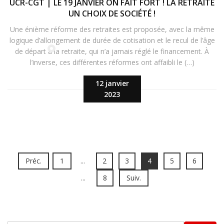
UCR-CGT | LE 19 JANVIER ON FAIT FORT ! LA RETRAITE
UN CHOIX DE SOCIÉTÉ !
Une énième réforme des retraites est proposée, avec la même
logique d’allongement de durée de cotisation et le recul de l’âge
de départ à la retraite, qui n’a jamais réglé le financement. À
l’inverse, ces différentes réformes ont affaibli le (…)
12 janvier
2023
Préc.
1
...
2
3
4
5
6
...
8
Suiv.