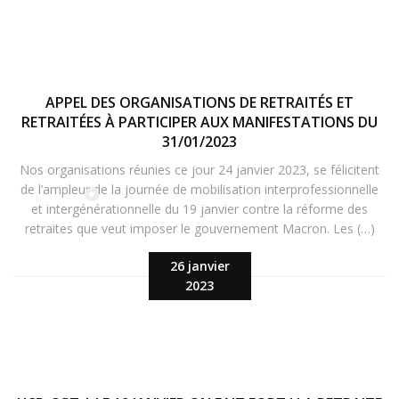
APPEL DES ORGANISATIONS DE RETRAITÉS ET
RETRAITÉES À PARTICIPER AUX MANIFESTATIONS DU
31/01/2023
Nos organisations réunies ce jour 24 janvier 2023, se félicitent
de l’ampleur de la journée de mobilisation interprofessionnelle
et intergénérationnelle du 19 janvier contre la réforme des
retraites que veut imposer le gouvernement Macron. Les (…)
26 janvier
2023