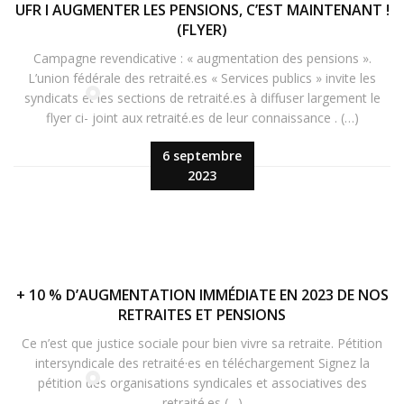
UFR I AUGMENTER LES PENSIONS, C’EST MAINTENANT !
(FLYER)
Campagne revendicative : « augmentation des pensions ».
L’union fédérale des retraité.es « Services publics » invite les
syndicats et les sections de retraité.es à diffuser largement le
flyer ci- joint aux retraité.es de leur connaissance . (…)
6 septembre
2023
+ 10 % D’AUGMENTATION IMMÉDIATE EN 2023 DE NOS
RETRAITES ET PENSIONS
Ce n’est que justice sociale pour bien vivre sa retraite. Pétition
intersyndicale des retraité·es en téléchargement Signez la
pétition des organisations syndicales et associatives des
retraité.es (…)