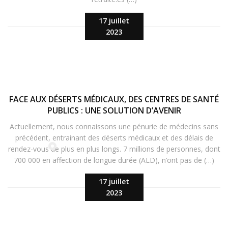
17 juillet
2023
FACE AUX DÉSERTS MÉDICAUX, DES CENTRES DE SANTÉ
PUBLICS : UNE SOLUTION D’AVENIR
Actuellement, nous connaissons une pénurie de médecins sans
précédent, entrainant des déserts médicaux et des délais de
rendez-vous de plus en plus longs. 7 millions de personnes, dont
700 000 en affection de longue durée (ALD), n’ont pas de (…)
17 juillet
2023