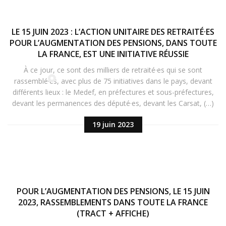
LE 15 JUIN 2023 : L’ACTION UNITAIRE DES RETRAITÉ·ES
POUR L’AUGMENTATION DES PENSIONS, DANS TOUTE
LA FRANCE, EST UNE INITIATIVE RÉUSSIE
À ce jour, ce sont des milliers de retraité·es qui se sont
rassemblé·es, avec plus de 75 initiatives dans le pays, devant
différents lieux : le Medef, en préfectures et sous-préfectures,
devant les permanences des député·es, devant les Carsat, (…)
19 juin 2023
POUR L’AUGMENTATION DES PENSIONS, LE 15 JUIN
2023, RASSEMBLEMENTS DANS TOUTE LA FRANCE
(TRACT + AFFICHE)