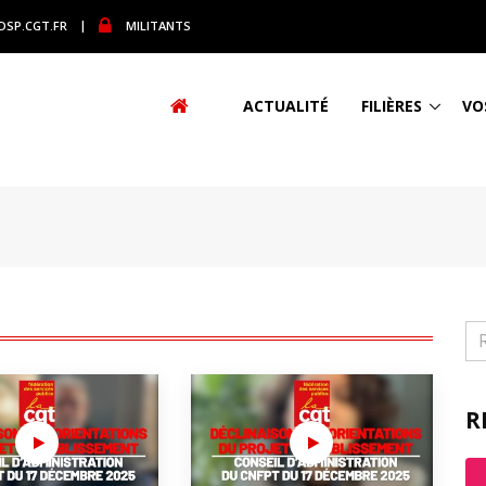
DSP.CGT.FR
|
MILITANTS
ACTUALITÉ
FILIÈRES
VO
R