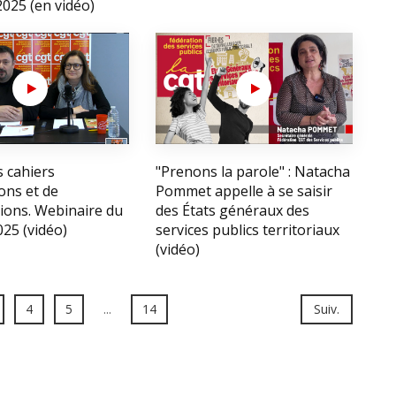
 2025 (en vidéo)
s cahiers
"Prenons la parole" : Natacha
ons et de
Pommet appelle à se saisir
ions. Webinaire du
des États généraux des
25 (vidéo)
services publics territoriaux
(vidéo)
4
5
...
14
Suiv.