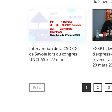
du 2 avril
Intervention de la CSD CGT
EGSPT : le
de Savoie lors du congrès
d’expressi
UNCCAS le 27 mars
revendicat
20 mars 20
Préc.
1
2
3