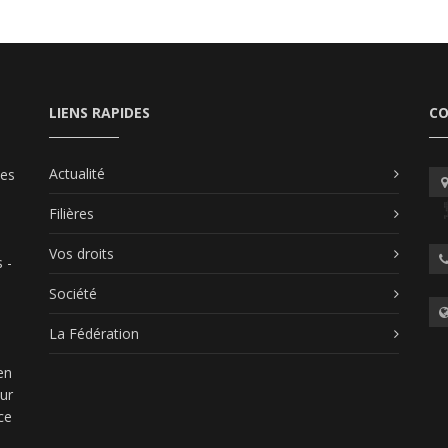
LIENS RAPIDES
C
Actualité
les
Filières
Vos droits
 -
Société
La Fédération
en
our
ce