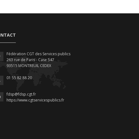
ONTACT
Fédération CGT des Services publics
263 rue de Paris - Case 547
93515 MONTREUIL CEDEX
01 55 82 88 20
fdsp@fdsp.cgt.fr
https://www.cgtservicespublics.fr