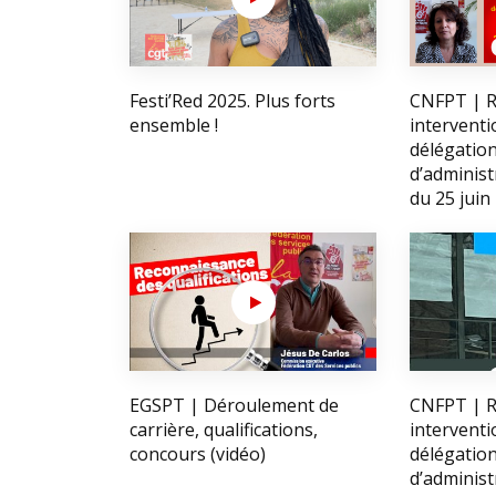
Festi’Red 2025. Plus forts
CNFPT | R
ensemble !
interventi
délégatio
d’adminis
du 25 juin
EGSPT | Déroulement de
CNFPT | R
carrière, qualifications,
interventi
concours (vidéo)
délégatio
d’adminis