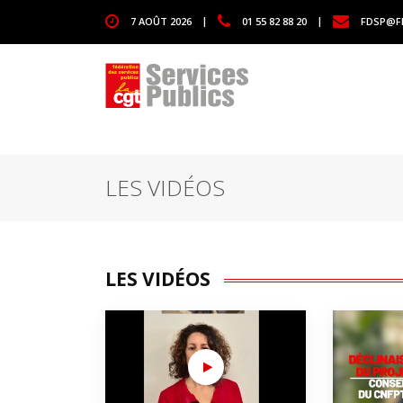
1111
7 AOÛT 2026
|
01 55 82 88 20
|
FDSP@F
LES VIDÉOS
LES VIDÉOS